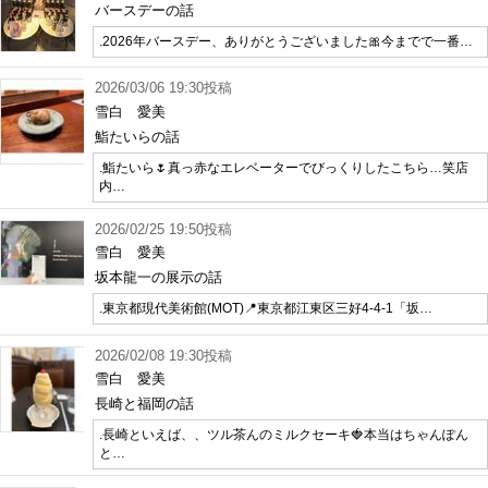
バースデーの話
.2026年バースデー、ありがとうございました🎀今までで一番…
2026/03/06 19:30投稿
雪白 愛美
鮨たいらの話
.鮨たいら🌷真っ赤なエレベーターでびっくりしたこちら…笑店
内…
2026/02/25 19:50投稿
雪白 愛美
坂本龍一の展示の話
.東京都現代美術館(MOT)📍東京都江東区三好4-4-1「坂…
2026/02/08 19:30投稿
雪白 愛美
長崎と福岡の話
.長崎といえば、、ツル茶んのミルクセーキ🍓本当はちゃんぽん
と…