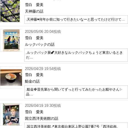
雪白 愛美
天神藤の話
.天神藤♥️何年か前に知って行きたいなーと思ってたけど行けて…
2026/05/06 20:04投稿
雪白 愛美
ルックバックの話
.ルックバック展🦖大好きなルックバックちょうど東京いるとき
だ…
2026/04/29 19:54投稿
雪白 愛美
鮨金の話
.鮨金🍓昔先輩から聞いてずっと行ってみたかったお鮨やさん✨
品…
2026/04/19 19:30投稿
雪白 愛美
国立西洋美術館の話
.国立西洋美術館📍東京都台東区上野公園7番7号「西洋絵画、