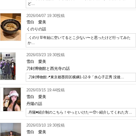
ど…
2026/04/07 19:30投稿
雪白 愛美
くのりの話
.くのり🐰年始に空いてるとこ少ない〜と思ったけど行ってみた
か…
2026/03/23 19:30投稿
雪白 愛美
刀剣博物館と西光寺の話
.刀剣博物館📍東京都墨田区横綱1-12-9「水心子正秀 没後…
2026/03/15 19:44投稿
雪白 愛美
丹陽の話
.丹陽♥️紹介制のこちら！やっといけたー🥺✨紹介してくれた方…
2026/03/10 19:30投稿
雪白 愛美