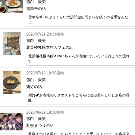
雪白 愛美
雪華亭の話
.雪華亭🍓1年ぶりくらいの訪問👏🏻同じ味が続くの苦手なんだ
け…
2026/07/21 20:34投稿
雪白 愛美
北菓楼札幌本館カフェの話
.北菓楼札幌本館🌷ゆいちゃんが有給中にいろいろ行こうの流れ
で…
2026/07/16 19:30投稿
雪白 愛美
鶏灯の話
.鶏灯🦖お客様のリクエストでこちらに👏🏻美味しいしお店の雰
囲…
2026/06/29 19:30投稿
雪白 愛美
札幌まつりの話
.札幌まつり🌷暇だったらどうしようと思ってたけど、お客様来