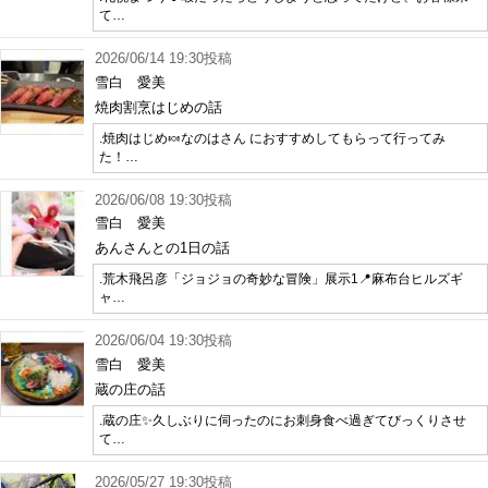
て…
2026/06/14 19:30投稿
雪白 愛美
焼肉割烹はじめの話
.焼肉はじめ🍬なのはさん におすすめしてもらって行ってみ
た！…
2026/06/08 19:30投稿
雪白 愛美
あんさんとの1日の話
.荒木飛呂彦「ジョジョの奇妙な冒険」展示1📍麻布台ヒルズギ
ャ…
2026/06/04 19:30投稿
雪白 愛美
蔵の庄の話
.蔵の庄✨久しぶりに伺ったのにお刺身食べ過ぎてびっくりさせ
て…
2026/05/27 19:30投稿