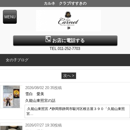
カルネ クラブ/すすきの
お店に電話する
TEL.011-252-7703
女の子ブログ
次へ >
2026/08/02 20:35投稿
雪白 愛美
久能山東照宮の話
.久能山東照宮📍静岡県静岡市駿河区根古屋３９０「久能山東照
宮…
2026/07/27 19:30投稿